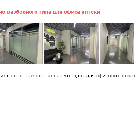
но-разборного типа для офиса аптеки
хих сборно-разборных перегородок для офисного помещ